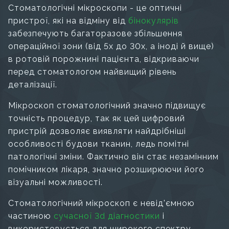
Стоматологічні мікроскопи - це оптичні
пристрої, які на відміну від
бінокулярів
забезпечують багаторазове збільшення
операційної зони (від 5x до 30x, а іноді й вище)
в ротовій порожнині пацієнта, відкриваючи
перед стоматологом найвищий рівень
деталізації.
Мікроскоп стоматологічний значно підвищує
точність процедур, так як цей цифровий
пристрій дозволяє виявляти найдрібніші
особливості будови тканин, ледь помітні
патологічні зміни. Фактично він стає незамінним
помічником лікаря, значно розширюючи його
візуальні можливості.
Cтоматологічний мікроскоп є невід'ємною
частиною
сучасної 3d діагностики
і
використовується для широкого спектру