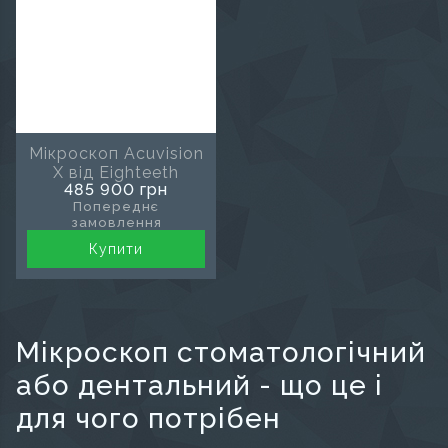
Мікроскоп Acuvision
X від Eighteeth
485 900 грн
Попереднє
замовлення
Купити
Мікроскоп стоматологічний
або дентальний - що це і
для чого потрібен