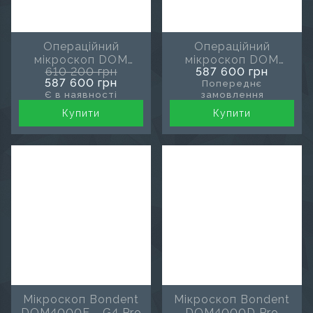
Операційний
Операційний
мікроскоп DOM
мікроскоп DOM
610 200 грн
587 600 грн
3000D-pro від
3000D-pro від
587 600 грн
Попереднє
Bondent
Bondent чорний
Є в наявності
замовлення
Купити
Купити
Мікроскоп Bondent
Мікроскоп Bondent
DOM4000E - G4 Pro
DOM4000D Pro