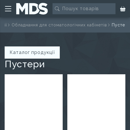
ції
Обладнання для стоматологічних кабінетів
Пустер
Каталог продукції
Пустери