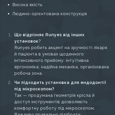
Висока якість
Людино-орієнтована конструкція
Що відрізняє Runyes від інших
установок
?
Runyes робить акцент на зручності лікаря
й пацієнта в умовах щоденного
інтенсивного прийому: інтуїтивна
ергономіка, надійна механіка, організована
робоча зона.
Чи підходить установка для ендодонтії
під мікроскопом?
Так — продумана геометрія крісла й
доступ інструментів дозволяють
комфортну роботу під мікроскопом.
Важливо правильно підібрати