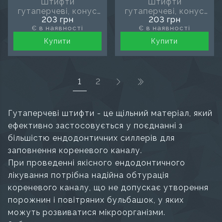
Штифти
Штифти
гутаперчеві, конус
гутаперчеві, конус
203 грн
203 грн
04, розмір 25, MDS
04, розмір 30, MDS
Є в наявності
Є в наявності
Купити
Купити
1
2
(поточна)
Гутаперчеві штифти - це щільний матеріал, який
ефективно застосовується у поєднанні з
більшістю ендодонтичних силлерів для
заповнення кореневого каналу.
При проведенні якісного ендодонтичного
лікування потрібна надійна обтурація
кореневого каналу, що не допускає утворення
порожнин і повітряних бульбашок, у яких
можуть розвиватися мікроорганізми.