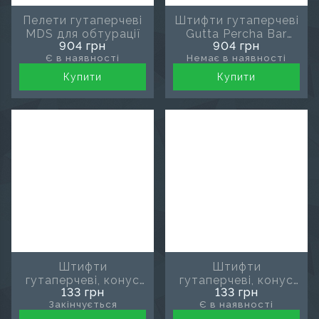
Пелети гутаперчеві
Штифти гутаперчеві
MDS для обтурації
Gutta Percha Bar
904 грн
904 грн
(Meta Biomed)
Є в наявності
Немає в наявності
Купити
Купити
Штифти
Штифти
гутаперчеві, конус
гутаперчеві, конус
133 грн
133 грн
02, розмір 15 MDS
02, розмір 15-40,
Закінчується
Є в наявності
MDS