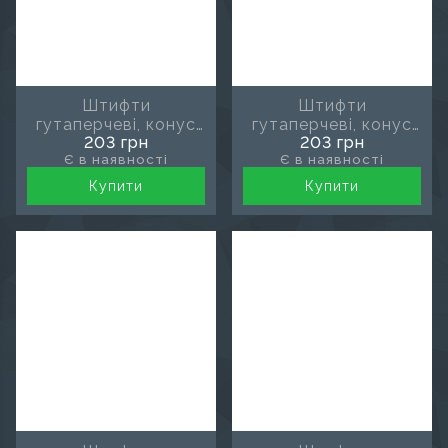
Штифти
Штифти
гутаперчеві, конус
гутаперчеві, конус
203 грн
203 грн
04, розмір 15-40,
04, розмір 20, MDS
Є в наявності
Є в наявності
MDS
Купити
Купити