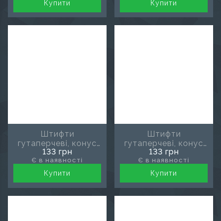
Купити
Купити
Штифти
Штифти
гутаперчеві, конус
гутаперчеві, конус
133 грн
133 грн
02, розмір 20, MDS
02, розмір 25, MDS
Є в наявності
Є в наявності
Купити
Купити