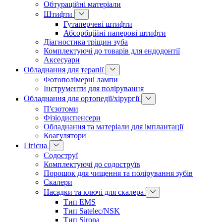
Обтураційні матеріали
Штифти
Гутаперчеві штифти
Абсорбційні паперові штифти
Діагностика тріщин зуба
Комплектуючі до товарів для ендодонтії
Аксесуари
Обладнання для терапії
Фотополімерні лампи
Інструменти для полірування
Обладнання для ортопедії/хірургії
П'єзотоми
Фізіодиспенсери
Обладнання та матеріали для імплантації
Коагулятори
Гігієна
Содоструї
Комплектуючі до содоструїв
Порошок для чищення та полірування зубів
Скалери
Насадки та ключі для скалера
Тип EMS
Тип Satelec/NSK
Тип Sirona