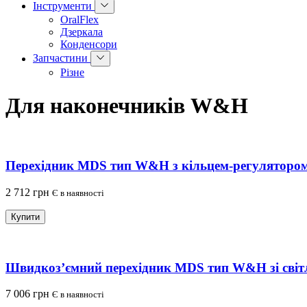
Інструменти
OralFlex
Дзеркала
Конденсори
Запчастини
Різне
Для наконечників W&H
Перехідник MDS тип W&H з кільцем-регулятором
2 712 грн
Є в наявності
Купити
Швидкоз’ємний перехідник MDS тип W&H зі світ
7 006 грн
Є в наявності