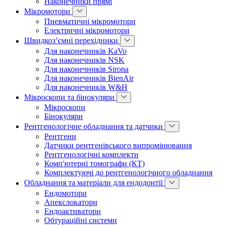
Наконечники прямі
Мікромотори
Пневматичні мікромотори
Електричні мікромотори
Швидкоз’ємні перехідники
Для наконечників KaVo
Для наконечників NSK
Для наконечників Sirona
Для наконечників BienAir
Для наконечників W&H
Мікроскопи та бінокуляри
Мікроскопи
Бінокуляри
Рентгенологічне обладнання та датчики
Рентгени
Датчики рентгенівського випромінювання
Рентгенологічні комплекти
Комп'ютерні томографи (КТ)
Комплектуючі до рентгенологічного обладнання
Обладнання та матеріали для ендодонтії
Ендомотори
Апекслокатори
Ендоактиватори
Обтураційні системи