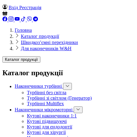
Вхід
Реєстрація
Головна
Каталог продукції
Швидкоз’ємні перехідники
Для наконечників W&H
Каталог продукції
Каталог продукції
Наконечники турбінні
Турбінні без світла
Турбінні зі світлом (Генератор)
Турбінні Multiflex
Наконечники мікромоторні
Кутові наконечники 1:1
Кутові підвищуючі
Кутові для ендодонтії
Кутові для хірургії