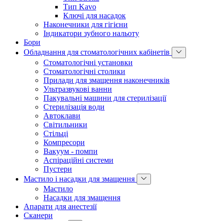
Тип Kavo
Ключі для насадок
Наконечники для гігієни
Індикатори зубного нальоту
Бори
Обладнання для стоматологічних кабінетів
Стоматологічні установки
Стоматологічні столики
Прилади для змащення наконечників
Ультразвукові ванни
Пакувальні машини для стерилізації
Стерилізація води
Автоклави
Світильники
Cтільці
Компресори
Вакуум - помпи
Аспіраційні системи
Пустери
Мастило і насадки для змащення
Мастило
Насадки для змащення
Апарати для анестезії
Сканери