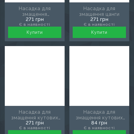
Насадка для
Насадка для
змащення
змащення цанги
271 грн
271 грн
наконечників 4/6
Є в наявності
Є в наявності
канальна
Купити
Купити
Насадка для
Насадка для
змащення кутових
змащення кутових
271 грн
84 грн
наконечників
наконечників
Є в наявності
Є в наявності
(металева)