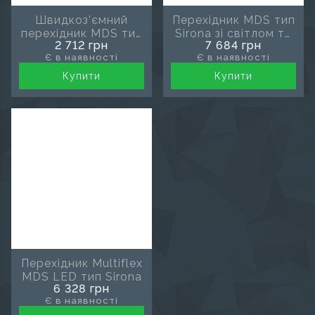
Швидкоз’ємний
Перехідник MDS тип
перехідник MDS тип
Sirona зі світлом та
2 712 грн
7 684 грн
Sirona
з кільцем-
Є в наявності
Є в наявності
регулятором подачі
спрею
Купити
Купити
Перехідник Multiflex
MDS LED тип Sirona
6 328 грн
Є в наявності