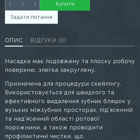
Купити
Задати питання
ОПИС
ВІДГУКИ
(0)
Насадка має
подовжену та плоску робочу
поверхню, злегка закруглену.
Призначена для процедури скейлінгу.
Використовується для швидкого та
ефективного видалення зубних бляшок у
вузьких міжзубних просторах, під’ясенній
та над’ясенній області ротової
порожнини, а також проводити
профілактичні чистки, що