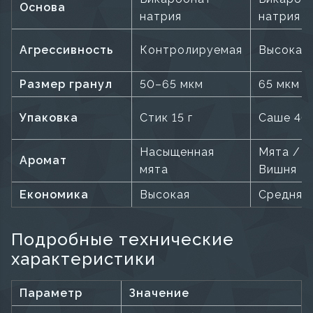
Основа
натрия
натрия
Агрессивность
Контролируемая
Высокая
Размер гранул
50–65 мкм
65 мкм
Упаковка
Стик 15 г
Саше 40 
Насыщенная
Мята /
Аромат
мята
Вишня
Економика
Высокая
Средняя
Подробные технические
характеристики
Параметр
Значение