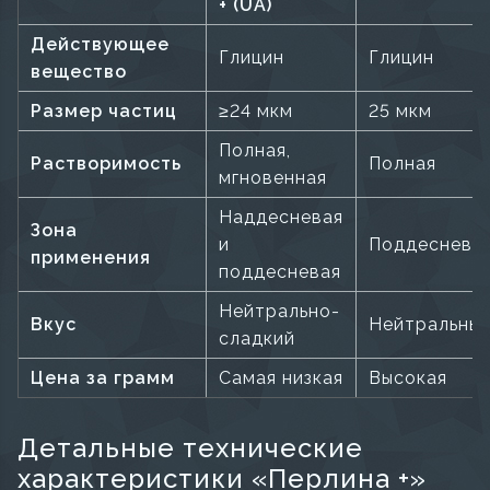
+ (UA)
Действующее
Глицин
Глицин
вещество
Размер частиц
≥24 мкм
25 мкм
Полная,
Растворимость
Полная
мгновенная
Наддесневая
Зона
и
Поддеснева
применения
поддесневая
Нейтрально-
Вкус
Нейтральны
сладкий
Цена за грамм
Самая низкая
Высокая
Детальные технические
характеристики «Перлина +»