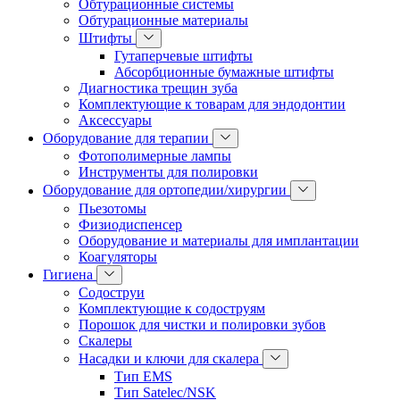
Обтурационные системы
Обтурационные материалы
Штифты
Гутаперчевые штифты
Абсорбционные бумажные штифты
Диагностика трещин зуба
Комплектующие к товарам для эндодонтии
Аксессуары
Оборудование для терапии
Фотополимерные лампы
Инструменты для полировки
Оборудование для ортопедии/хирургии
Пьезотомы
Физиодиспенсер
Оборудование и материалы для имплантации
Коагуляторы
Гигиена
Содоструи
Комплектующие к содоструям
Порошок для чистки и полировки зубов
Скалеры
Насадки и ключи для скалера
Тип EMS
Тип Satelec/NSK