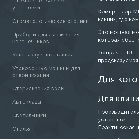
Стоматологические
установки
Компрессор MD
клиник, где ко
Стоматологические столики
Это мощная мо
Приборы для смазывания
которая обесп
наконечников
Tempesta 4G —
Ультразвуковые ванны
предсказуемая
Упаковочные машины для
стерилизации
Для кого
Стерилизация воды
Для клини
Автоклавы
Производитель
Светильники
установок.
Практическая ц
Стулья