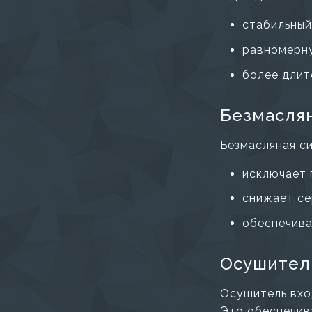
стабильный
равномерну
более длит
Безмасля
Безмасляная с
исключает 
снижает се
обеспечива
Осушител
Осушитель вхо
Это обеспечив