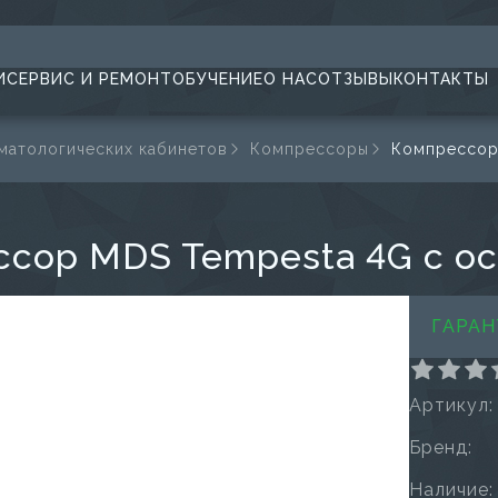
И
СЕРВИС И РЕМОНТ
ОБУЧЕНИЕ
О НАС
ОТЗЫВЫ
КОНТАКТЫ
матологических кабинетов
Компрессоры
Компрессор
ссор MDS Tempesta 4G с о
ГАРАН
Артикул:
Бренд:
Наличие: