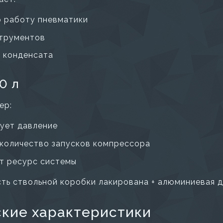
 работу пневматики
струментов
 конденсата
0 л
ер:
ует давление
количество запусков компрессора
т ресурс системы
сть ствольной коробки лакирована + алюминиевая д
ские характеристики