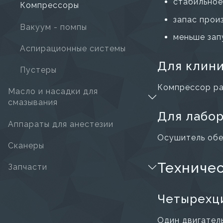
стабильное
Компрессоры
запас прои
Вакуум - помпы
меньше зап
Аспирационные системы
Для клини
Пустеры
Компрессор ра
Масло и насадки для
смазывания
Для лабо
Аппараты для анестезии
Осушитель обе
Сканеры
Техниче
Запчасти
Четырехц
Один двигател