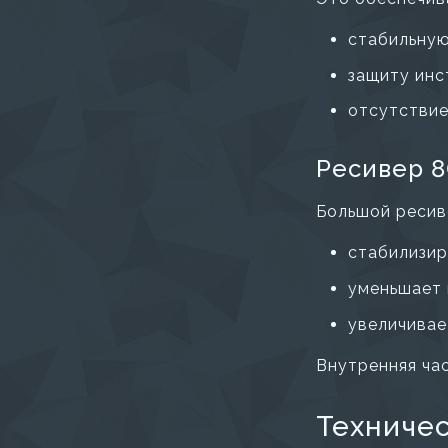
стабильную
защиту ин
отсутствие
Ресивер 8
Большой ресив
стабилизир
уменьшает 
увеличивае
Внутренняя ча
Техниче