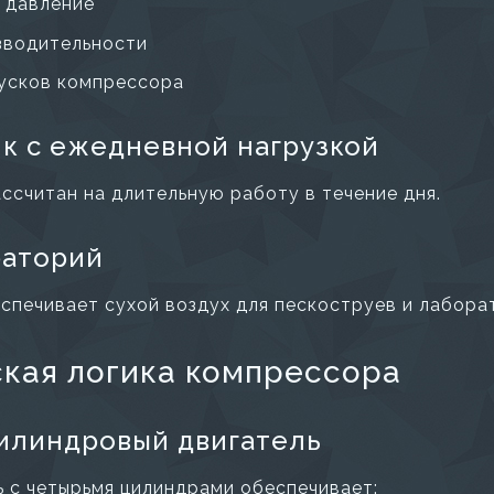
 давление
зводительности
усков компрессора
к с ежедневной нагрузкой
ссчитан на длительную работу в течение дня.
раторий
спечивает сухой воздух для пескоструев и лабора
ская логика компрессора
илиндровый двигатель
ь с четырьмя цилиндрами обеспечивает: