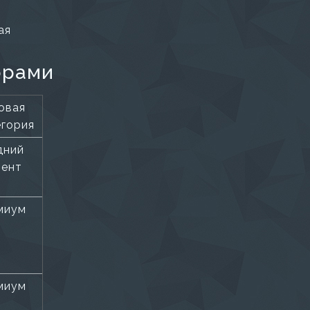
ая
орами
овая
егория
дний
мент
миум
миум