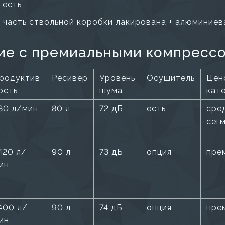
 есть
 часть ствольной коробки лакирована + алюминиев
ие с премиальными компресс
родуктив
Ресивер
Уровень
Осушитель
Цен
ость
шума
кат
30 л/мин
80 л
72 дБ
есть
сре
сег
420 л/
90 л
73 дБ
опция
пре
ин
400 л/
90 л
74 дБ
опция
пре
ин