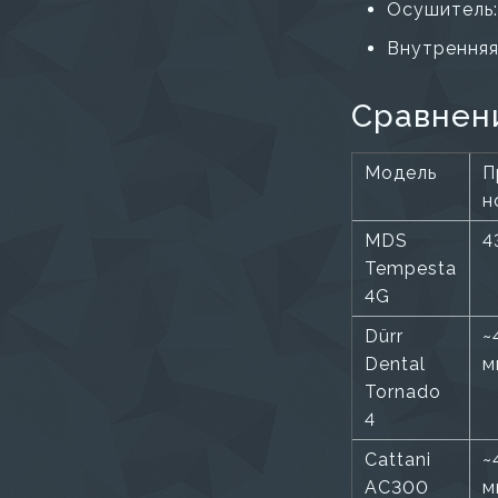
Осушитель:
Внутренняя
Сравнен
Модель
П
н
MDS
4
Tempesta
4G
Dürr
~
Dental
м
Tornado
4
Cattani
~
AC300
м