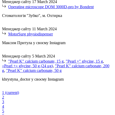
Менеджер сайту
17 March 2024
Operating microscope DOM 3000D-pro by Bondent
Стоматологія "Зубко", м. Охтирка
Менеджер сайту
11 March 2024
MotorSurg physiodispenser
Максим Притула у своєму Instagram
Менеджер сайту
5 March 2024
"Pearl K" calcium carbonate, 15 g
,
"Pearl +" glycine, 15 g
,
«Pearl +» glycine, 50 g (24 μg)
,
"Pearl K" calcium carbonate, 200
g
,
"Pearl K" calcium carbonate, 50 g
khrystyna_doctor у своєму Instagram
1
(current)
2
3
4
5